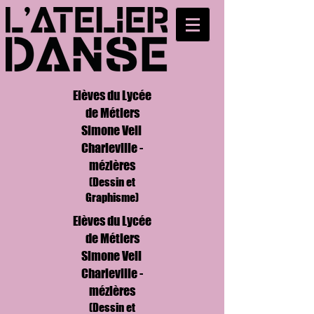
Elèves du Lycée
de Métiers
Simone Veil
Charleville -
mézières
(Dessin et
Graphisme)
Elèves du Lycée
de Métiers
Simone Veil
Charleville -
mézières
(Dessin et