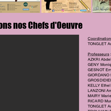
ons nos Chefs d'Oeuvre
Coordination 
TONGLET A
Professeurs
AZKRI Abde
GENY Moni
GESNOT Emi
GIORDANO 
GROSDIDIER
KELLY Ethel
LANZONI An
MAIRY Mari
RICARD Mur
TONGLET A