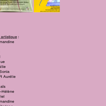
artistique
:
mandine
:
l
que
lie
Sonia
 Aurélie
aïs
e-Hélène
iel
mandine