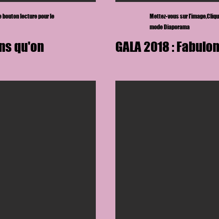
le bouton lecture
pour le
Mettez-vous sur l'image,
Cliqu
mode Diaporama
ans qu'on
GALA 2018 : Fabulon