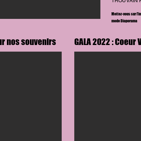
TROUVAIN F
Mettez-vous sur l'i
mode Diaporama
ur nos souvenirs
GALA 2022 : Coeur 