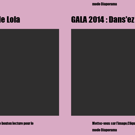
mode Diaporama
e Lola
GALA 2014 : Dans'ez
le bouton lecture
pour le
Mettez-vous sur l'image,
Cliqu
mode Diaporama