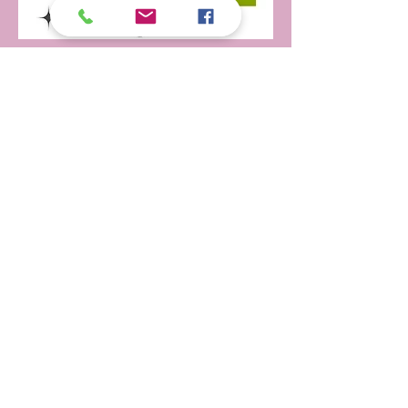
Vous souhaitez nous rejoindre
? aider au quotidien ou
ponctuellement ?
Faites nous le savoir !
(et remplissez la case vide de l'image)
© 2024 by L'Atelier Danse